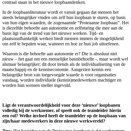
centraal staan in het nieuwe loopbaandenken.
In de loopbaanliteratuur wordt er vanuit gegaan dat mensen het
steeds belangrijker vinden om zelf hun loopbaan te sturen, op basis
van hun eigen waarden, de zogenaamde “Proteaanse loopbaan”. Het
is diezelfde behoefte aan autonomie en zelfsturing die mee aan de
basis ligt van de trend van het nieuwe werken. Tijd- en
plaatsonafhankelijk werken biedt mensen immers de mogelijkheid
om zelf te bepalen waar, wanneer en hoe ze hun job uitoefenen.
Waarom is die behoefte aan autonomie er? Die is absoluut niet
nieuw – het gaat om een menselijke basisbehoefte -, maar wordt wel
alsmaar belangrijker; dit door trends als de individualisering van de
maatschappij en de kenniseconomie. Aangezien kennis een
belangrijke bron van toegevoegde waarde is voor organisaties
vandaag, worden individuele (kennis)medewerkers machtiger en
worden hun wensen sneller ingevuld.
Ligt de verantwoordelijkheid voor deze ‘nieuwe’ loopbanen
volledig bij de werknemer, of speelt ook de teamleider hierin
een rol? Welke invloed heeft de teamleider op de loopbaan van
zijn/haar medewerkers in deze nieuwe werkwereld?
Tess
: Het basisidee van de Proteaanse loopbaan is dat werknemers