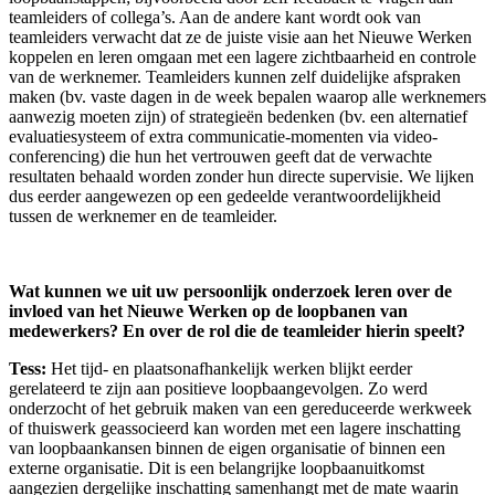
teamleiders of collega’s. Aan de andere kant wordt ook van
teamleiders verwacht dat ze de juiste visie aan het Nieuwe Werken
koppelen en leren omgaan met een lagere zichtbaarheid en controle
van de werknemer. Teamleiders kunnen zelf duidelijke afspraken
maken (bv. vaste dagen in de week bepalen waarop alle werknemers
aanwezig moeten zijn) of strategieën bedenken (bv. een alternatief
evaluatiesysteem of extra communicatie-momenten via video-
conferencing) die hun het vertrouwen geeft dat de verwachte
resultaten behaald worden zonder hun directe supervisie. We lijken
dus eerder aangewezen op een gedeelde verantwoordelijkheid
tussen de werknemer en de teamleider.
Wat kunnen we uit uw persoonlijk onderzoek leren over de
invloed van het Nieuwe Werken op de loopbanen van
medewerkers? En over de rol die de teamleider hierin speelt?
Tess:
Het tijd- en plaatsonafhankelijk werken blijkt eerder
gerelateerd te zijn aan positieve loopbaangevolgen. Zo werd
onderzocht of het gebruik maken van een gereduceerde werkweek
of thuiswerk geassocieerd kan worden met een lagere inschatting
van loopbaankansen binnen de eigen organisatie of binnen een
externe organisatie. Dit is een belangrijke loopbaanuitkomst
aangezien dergelijke inschatting samenhangt met de mate waarin