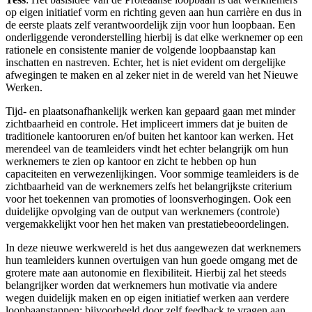
op eigen initiatief vorm en richting geven aan hun carrière en dus in
de eerste plaats zelf verantwoordelijk zijn voor hun loopbaan. Een
onderliggende veronderstelling hierbij is dat elke werknemer op een
rationele en consistente manier de volgende loopbaanstap kan
inschatten en nastreven. Echter, het is niet evident om dergelijke
afwegingen te maken en al zeker niet in de wereld van het Nieuwe
Werken.
Tijd- en plaatsonafhankelijk werken kan gepaard gaan met minder
zichtbaarheid en controle. Het impliceert immers dat je buiten de
traditionele kantooruren en/of buiten het kantoor kan werken. Het
merendeel van de teamleiders vindt het echter belangrijk om hun
werknemers te zien op kantoor en zicht te hebben op hun
capaciteiten en verwezenlijkingen. Voor sommige teamleiders is de
zichtbaarheid van de werknemers zelfs het belangrijkste criterium
voor het toekennen van promoties of loonsverhogingen. Ook een
duidelijke opvolging van de output van werknemers (controle)
vergemakkelijkt voor hen het maken van prestatiebeoordelingen.
In deze nieuwe werkwereld is het dus aangewezen dat werknemers
hun teamleiders kunnen overtuigen van hun goede omgang met de
grotere mate aan autonomie en flexibiliteit. Hierbij zal het steeds
belangrijker worden dat werknemers hun motivatie via andere
wegen duidelijk maken en op eigen initiatief werken aan verdere
loopbaanstappen; bijvoorbeeld door zelf feedback te vragen aan