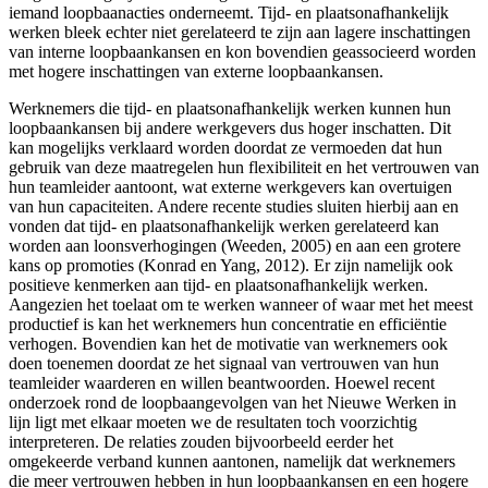
iemand loopbaanacties onderneemt. Tijd- en plaatsonafhankelijk
werken bleek echter niet gerelateerd te zijn aan lagere inschattingen
van interne loopbaankansen en kon bovendien geassocieerd worden
met hogere inschattingen van externe loopbaankansen.
Werknemers die tijd- en plaatsonafhankelijk werken kunnen hun
loopbaankansen bij andere werkgevers dus hoger inschatten. Dit
kan mogelijks verklaard worden doordat ze vermoeden dat hun
gebruik van deze maatregelen hun flexibiliteit en het vertrouwen van
hun teamleider aantoont, wat externe werkgevers kan overtuigen
van hun capaciteiten. Andere recente studies sluiten hierbij aan en
vonden dat tijd- en plaatsonafhankelijk werken gerelateerd kan
worden aan loonsverhogingen (Weeden, 2005) en aan een grotere
kans op promoties (Konrad en Yang, 2012). Er zijn namelijk ook
positieve kenmerken aan tijd- en plaatsonafhankelijk werken.
Aangezien het toelaat om te werken wanneer of waar met het meest
productief is kan het werknemers hun concentratie en efficiëntie
verhogen. Bovendien kan het de motivatie van werknemers ook
doen toenemen doordat ze het signaal van vertrouwen van hun
teamleider waarderen en willen beantwoorden. Hoewel recent
onderzoek rond de loopbaangevolgen van het Nieuwe Werken in
lijn ligt met elkaar moeten we de resultaten toch voorzichtig
interpreteren. De relaties zouden bijvoorbeeld eerder het
omgekeerde verband kunnen aantonen, namelijk dat werknemers
die meer vertrouwen hebben in hun loopbaankansen en een hogere